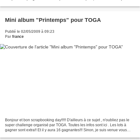
encore des monogrammes...)que...
Mini album "Printemps" pour TOGA
Publié le 02/05/2009 à 09:23
Par
france
Bonjour et bon scrapbooking day!!!!! D'ailleurs à ce sujet , n'oubliez pas le
super challenge organisé par TOGA. Toutes les infos sont ici . Les lots à
gagner sont extra!! Et il y aura 16 gagnantes!!! Sinon, je suis venue vous
montrer le nouveau mini-album...