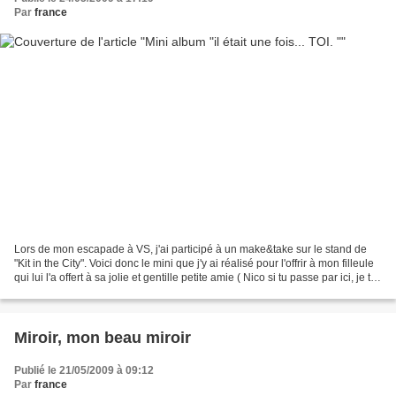
Par
france
Lors de mon escapade à VS, j'ai participé à un make&take sur le stand de
"Kit in the City". Voici donc le mini que j'y ai réalisé pour l'offrir à mon filleule
qui lui l'a offert à sa jolie et gentille petite amie ( Nico si tu passe par ici, je te
fais...
Miroir, mon beau miroir
Publié le 21/05/2009 à 09:12
Par
france