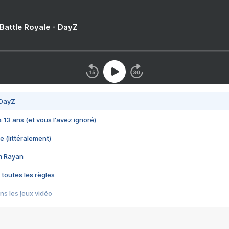
 Battle Royale - DayZ
 DayZ
 a 13 ans (et vous l'avez ignoré)
e (littéralement)
im Rayan
 toutes les règles
s les jeux vidéo
us choquant de Rockstar ? - Le scandale BULLY