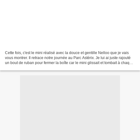
Cette fois, c'est le mini réalisé avec la douce et gentille Nelloo que je vais
vous montrer. Il retrace notre journée au Parc Astérix. Je lui ai juste rajouté
un bout de ruban pour fermer la boîte car le mini glissait et tombait à chaque
que je le prenais....