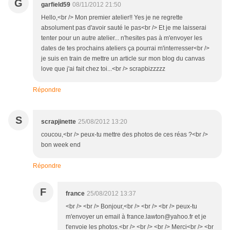
G
garfield59
08/11/2012 21:50
Hello,<br /> Mon premier atelier!! Yes je ne regrette
absolument pas d'avoir sauté le pas<br /> Et je me laisserai
tenter pour un autre atelier... n'hesites pas à m'envoyer les
dates de tes prochains ateliers ça pourrai m'interresser<br />
je suis en train de mettre un article sur mon blog du canvas
love que j'ai fait chez toi...<br /> scrapbizzzzz
Répondre
S
scrapjinette
25/08/2012 13:20
coucou,<br /> peux-tu mettre des photos de ces réas ?<br />
bon week end
Répondre
F
france
25/08/2012 13:37
<br /> <br /> Bonjour,<br /> <br /> <br /> peux-tu
m'envoyer un email à france.lawton@yahoo.fr et je
t'envoie les photos.<br /> <br /> <br /> Merci<br /> <br