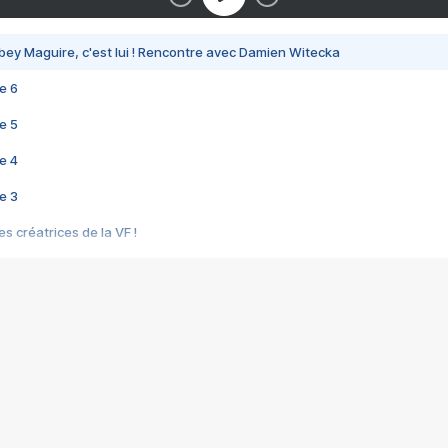
bey Maguire, c'est lui ! Rencontre avec Damien Witecka
e 6
e 5
e 4
e 3
s créatrices de la VF !
e 2
e 1
e Mektoub My Love arrive enfin ! Rencontre avec Shaïn Boumedine et Sal
i : après Toni en famille
elle réalise le bouleversant Dites lui que je l'aime