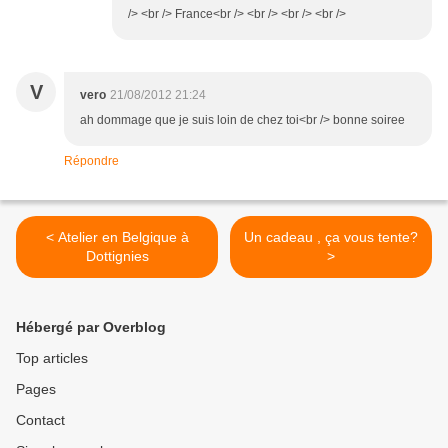
/> <br /> France<br /> <br /> <br /> <br />
V
vero
21/08/2012 21:24
ah dommage que je suis loin de chez toi<br /> bonne soiree
Répondre
< Atelier en Belgique à
Un cadeau , ça vous tente?
Dottignies
>
Hébergé par Overblog
Top articles
Pages
Contact